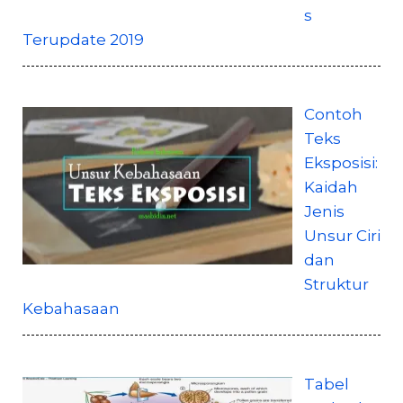
s
Terupdate 2019
Contoh
Teks
Eksposisi:
Kaidah
Jenis
Unsur Ciri
dan
Struktur
Kebahasaan
Tabel