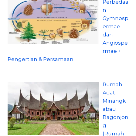
Perbedaa
n
Gymnosp
ermae
dan
Angiospe
rmae +
Pengertian & Persamaan
Rumah
Adat
Minangk
abau
Bagonjon
g
(Rumah