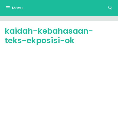
Langsung
Menu
ke
isi
kaidah-kebahasaan-
teks-ekposisi-ok