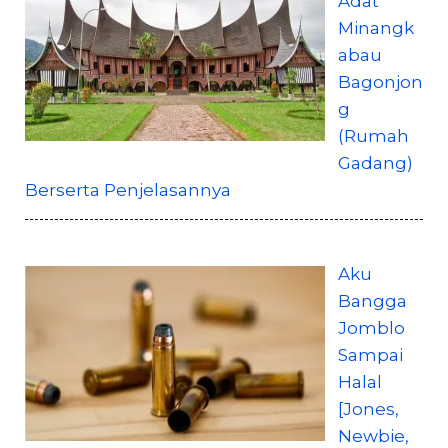
Adat
Minangk
abau
Bagonjon
g
(Rumah
Gadang)
Berserta Penjelasannya
Aku
Bangga
Jomblo
Sampai
Halal
[Jones,
Newbie,