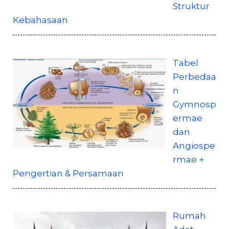
Struktur
Kebahasaan
Tabel
Perbedaa
n
Gymnosp
ermae
dan
Angiospe
rmae +
Pengertian & Persamaan
Rumah