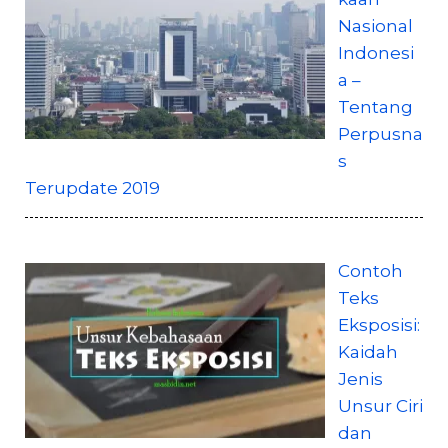
Nasional
Indonesi
a –
Tentang
Perpusna
s
Terupdate 2019
Contoh
Teks
Eksposisi:
Kaidah
Jenis
Unsur Ciri
dan