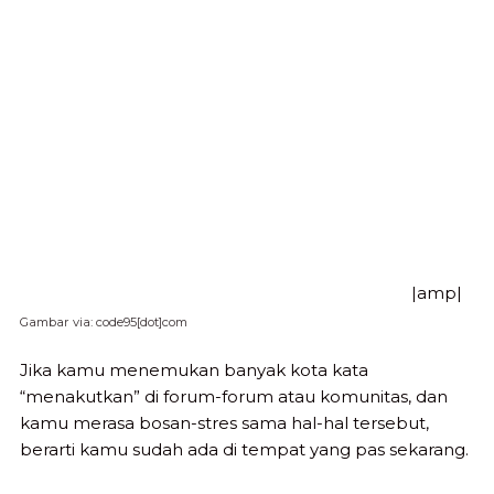
|amp|
Gambar via: code95[dot]com
Jika kamu menemukan banyak kota kata
“menakutkan” di forum-forum atau komunitas, dan
kamu merasa bosan-stres sama hal-hal tersebut,
berarti kamu sudah ada di tempat yang pas sekarang.