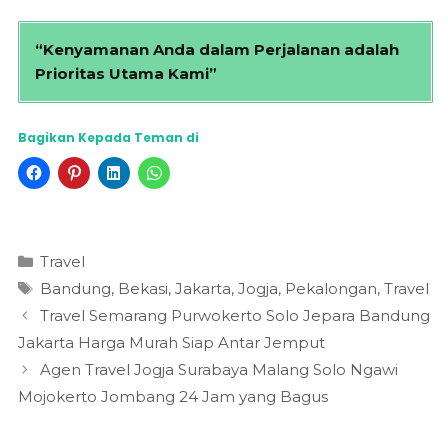
“Kenyamanan Anda dalam Perjalanan adalah
Prioritas Utama Kami”
Bagikan Kepada Teman di
Kategori
Travel
Tag
Bandung
,
Bekasi
,
Jakarta
,
Jogja
,
Pekalongan
,
Travel
Travel Semarang Purwokerto Solo Jepara Bandung
Jakarta Harga Murah Siap Antar Jemput
Agen Travel Jogja Surabaya Malang Solo Ngawi
Mojokerto Jombang 24 Jam yang Bagus