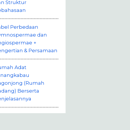
n Struktur
ebahasaan
abel Perbedaan
ymnospermae dan
ngiospermae +
engertian & Persamaan
umah Adat
inangkabau
agonjong (Rumah
adang) Berserta
enjelasannya