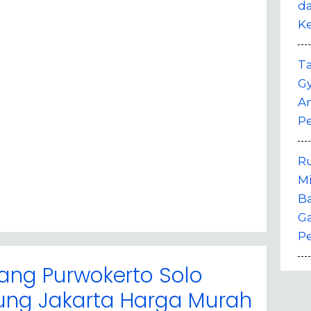
da
K
T
G
A
P
R
M
B
G
P
ang Purwokerto Solo
ung Jakarta Harga Murah