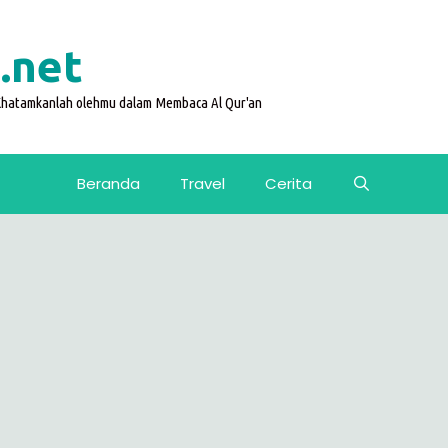
.net
 Khatamkanlah olehmu dalam Membaca Al Qur'an
Beranda
Travel
Cerita