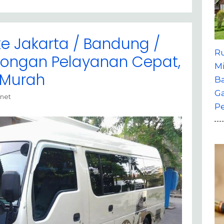
ke Jakarta / Bandung /
R
alongan Pelayanan Cepat,
M
 Murah
B
G
 net
P