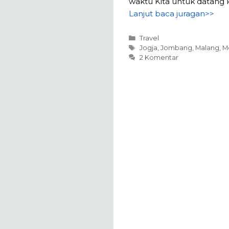
waktu Kita untuk datang k
Lanjut baca juragan>>
Kategori
Travel
Tag
Jogja
,
Jombang
,
Malang
,
M
2 Komentar