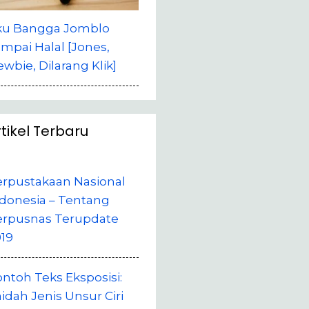
ku Bangga Jomblo
mpai Halal [Jones,
wbie, Dilarang Klik]
rtikel Terbaru
erpustakaan Nasional
donesia – Tentang
erpusnas Terupdate
19
ntoh Teks Eksposisi:
idah Jenis Unsur Ciri