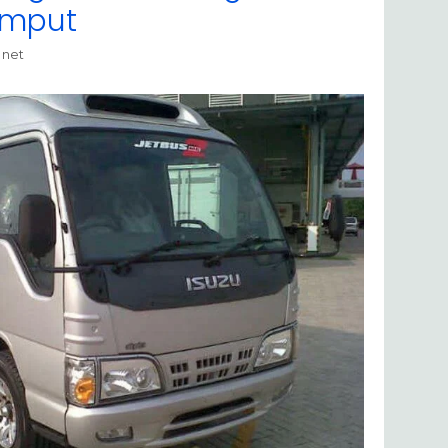
emput
 net