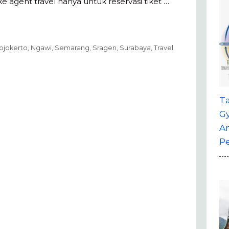
e agent travel hanya untuk reservasi tiket …
ojokerto
,
Ngawi
,
Semarang
,
Sragen
,
Surabaya
,
Travel
T
G
A
P