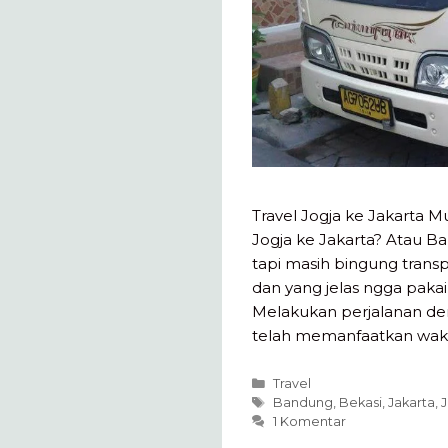
Travel Jogja ke Jakarta M
Jogja ke Jakarta? Atau B
tapi masih bingung transp
dan yang jelas ngga pakai
Melakukan perjalanan de
telah memanfaatkan waktu
Kategori
Travel
Tag
Bandung
,
Bekasi
,
Jakarta
,
J
1 Komentar