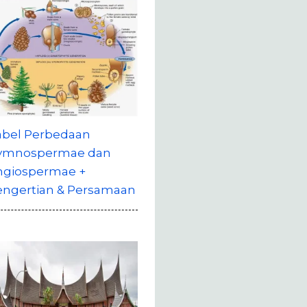
abel Perbedaan
ymnospermae dan
ngiospermae +
engertian & Persamaan