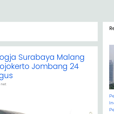
R
Jogja Surabaya Malang
ojokerto Jombang 24
gus
 net
P
In
P