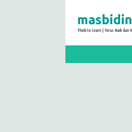
Langsung
ke
masbidin
isi
Think to Learn | Terus Naik dan