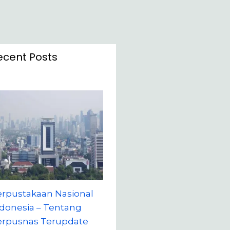
ecent Posts
erpustakaan Nasional
donesia – Tentang
erpusnas Terupdate