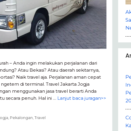
A
Sa
Ne
A
urah – Anda ingin melakukan perjalanan dari
andung? Atau Bekasi? Atau daerah sekitarnya,
P
ortasi? Naik travel aja. Perjalanan aman cepat
 ngetem di terminal. Travel Jakarta Jogja
In
ngan menggunakan jasa travel berarti Anda
P
 secara penuh. Hal ini …
Lanjut baca juragan>>
20
Co
ogja
,
Pekalongan
,
Travel
Ka