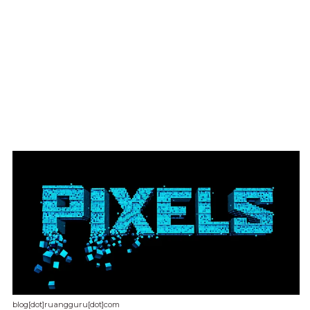
blog[dot]ruangguru[dot]com