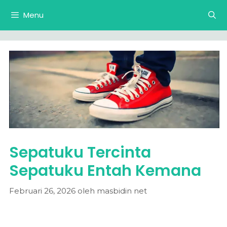
Langsung
Menu
ke
isi
Sepatuku Tercinta
Sepatuku Entah Kemana
Februari 26, 2026
oleh
masbidin net