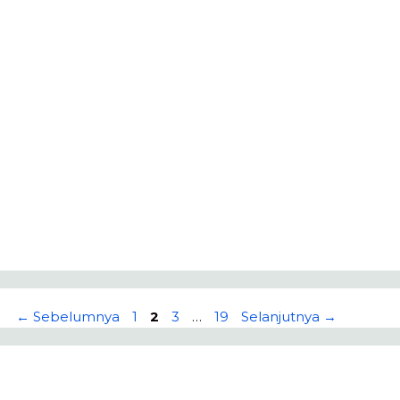
Halaman
Halaman
Halaman
Halaman
←
Sebelumnya
1
2
3
…
19
Selanjutnya
→