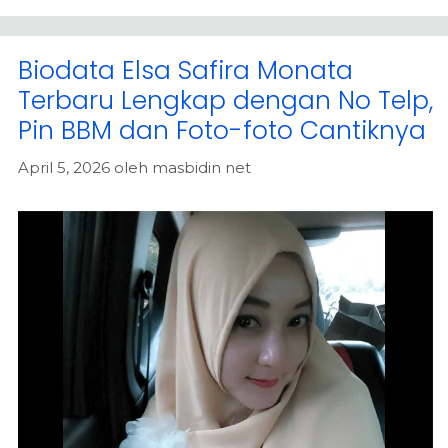
Biodata Elsa Safira Monata
Terbaru Lengkap dengan No Telp,
Pin BBM dan Foto-foto Cantiknya
April 5, 2026
oleh
masbidin net