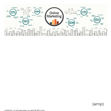
|amp|
pittsburghseoservices[dot]com