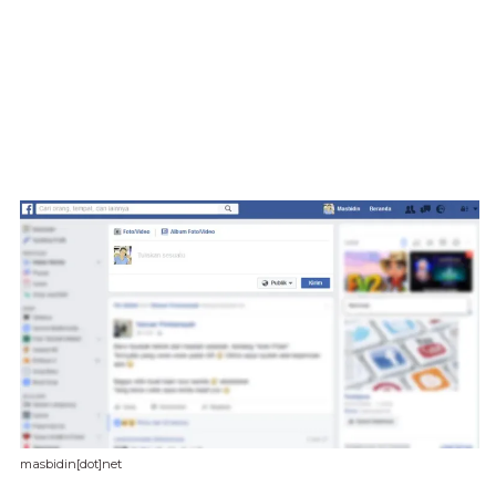
masbidin[dot]net