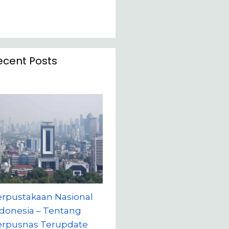
ecent Posts
erpustakaan Nasional
donesia – Tentang
erpusnas Terupdate