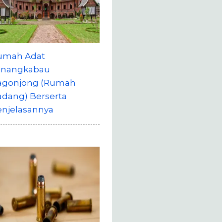
umah Adat
inangkabau
agonjong (Rumah
adang) Berserta
enjelasannya