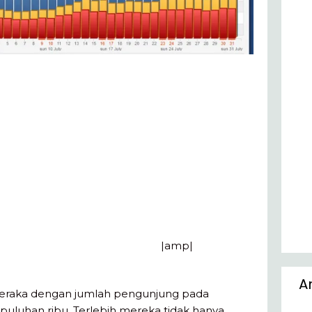
|amp|
A
 meraka dengan jumlah pengunjung pada
uluhan ribu. Terlebih mereka tidak hanya