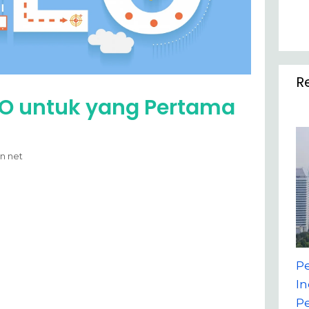
R
O untuk yang Pertama
n net
P
In
P