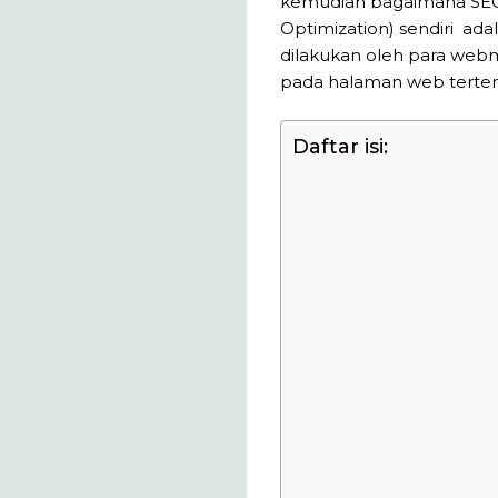
kemudian bagaimana SEO i
Optimization) sendiri ad
dilakukan oleh para we
pada halaman web tertent
Daftar isi: