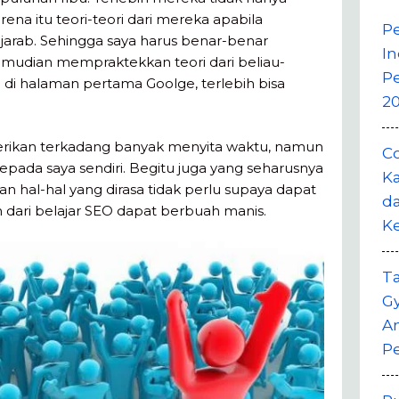
rena itu teori-teori dari mereka apabila
P
ujarab. Sehingga saya harus benar-benar
In
udian mempraktekkan teori dari beliau-
P
 di halaman pertama Goolge, terlebih bisa
20
erikan terkadang banyak menyita waktu, namun
Co
epada saya sendiri. Begitu juga yang seharusnya
Ka
n hal-hal yang dirasa tidak perlu supaya dapat
da
n dari belajar SEO dapat berbuah manis.
K
T
G
A
P