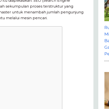
tu diaplikasikan. SEO (Search Engine
alah sekumpulan proses terstruktur yang
bmaster untuk menambah jumlah pengunjung
u melalui mesin pencari.
R
M
B
G
P