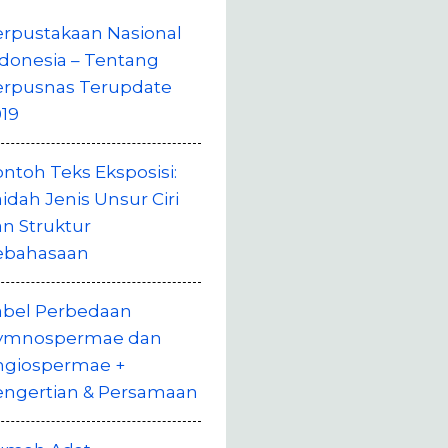
erpustakaan Nasional
donesia – Tentang
erpusnas Terupdate
19
ntoh Teks Eksposisi:
idah Jenis Unsur Ciri
n Struktur
ebahasaan
abel Perbedaan
ymnospermae dan
ngiospermae +
engertian & Persamaan