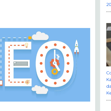
20
Co
Ka
da
K