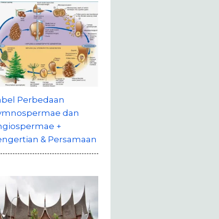
abel Perbedaan
ymnospermae dan
ngiospermae +
engertian & Persamaan