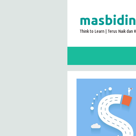
Langsung
ke
masbidin
isi
Think to Learn | Terus Naik dan