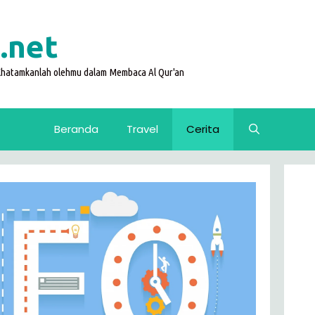
.net
 Khatamkanlah olehmu dalam Membaca Al Qur'an
Beranda
Travel
Cerita