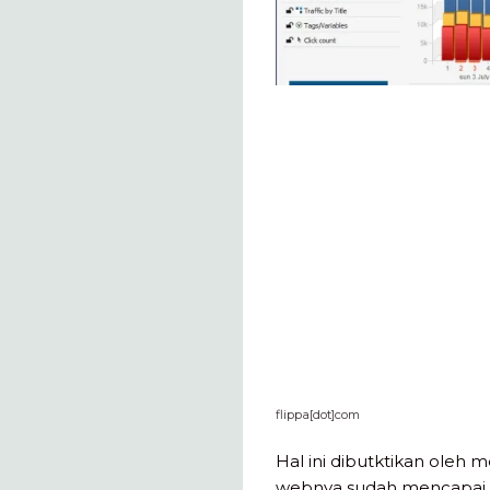
flippa[dot]com
Hal ini dibutktikan oleh
webnya sudah mencapai p