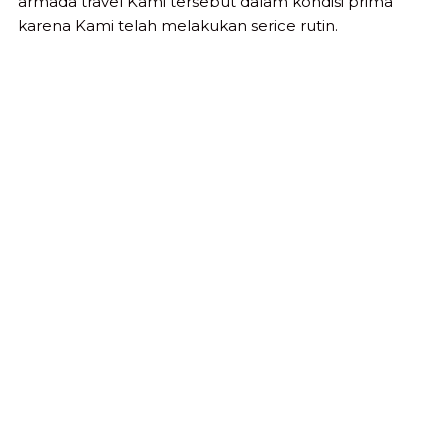
armada travel Kami tersebut dalam kondisi prima
karena Kami telah melakukan serice rutin.