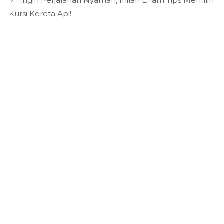
Ingin Perjalanan Nyaman, Inilah Enam Tips Memilih
Kursi Kereta Api!