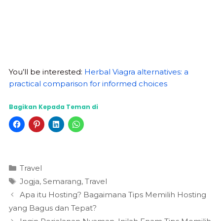
You’ll be interested:
Herbal Viagra alternatives: a
practical comparison for informed choices
Bagikan Kepada Teman di
Kategori
Travel
Tag
Jogja
,
Semarang
,
Travel
Apa itu Hosting? Bagaimana Tips Memilih Hosting
yang Bagus dan Tepat?